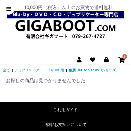
10,000円（税込）以上のお買物で送料無料
0
全て
|
デュプリケーター
|
CD/DVD用
|
創朋 JetCopier DVDシリーズ
お探しの商品は見つかりませんでした
ご利用ガイド
送料/お支払いについて