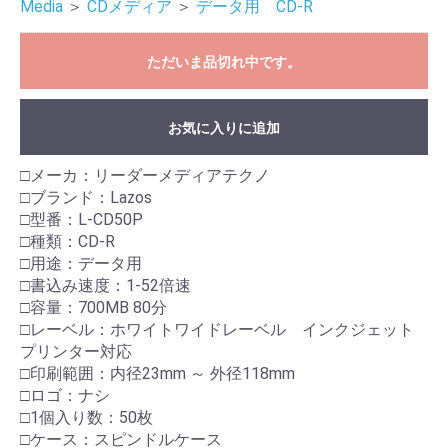
Media
＞
CDメディア
＞
データ用 CD-R
ただいま品切れ中です。
お気に入りに追加
□メーカ：リーダーメディアテクノ
□ブランド：Lazos
□型番：L-CD50P
□種類：CD-R
□用途：データ用
□書込み速度：1-52倍速
□容量：700MB 80分
□レーベル：ホワイトワイドレーベル インクジェット
プリンター対応
□印刷範囲：内径23mm ～ 外径118mm
□ロゴ：ナシ
□1個入り数：50枚
□ケース：スピンドルケース