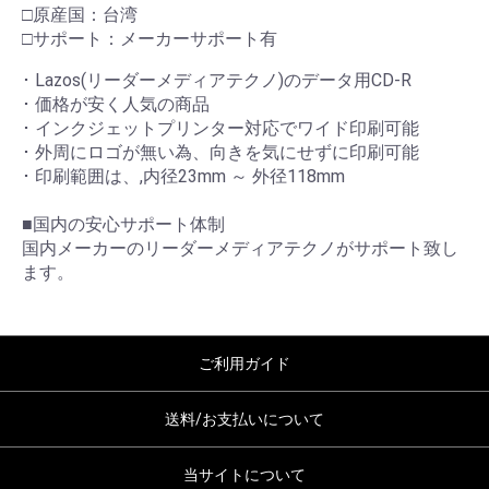
□原産国：台湾
□サポート：メーカーサポート有
･ Lazos(リーダーメディアテクノ)のデータ用CD-R
･ 価格が安く人気の商品
･ インクジェットプリンター対応でワイド印刷可能
･ 外周にロゴが無い為、向きを気にせずに印刷可能
･ 印刷範囲は、,内径23mm ～ 外径118mm
■国内の安心サポート体制
国内メーカーのリーダーメディアテクノがサポート致し
ます。
ご利用ガイド
送料/お支払いについて
当サイトについて